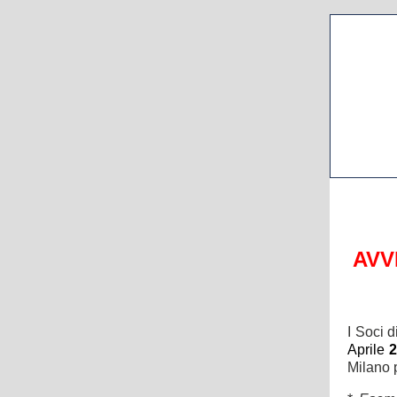
AVV
I Soci 
Aprile
2
Milano 