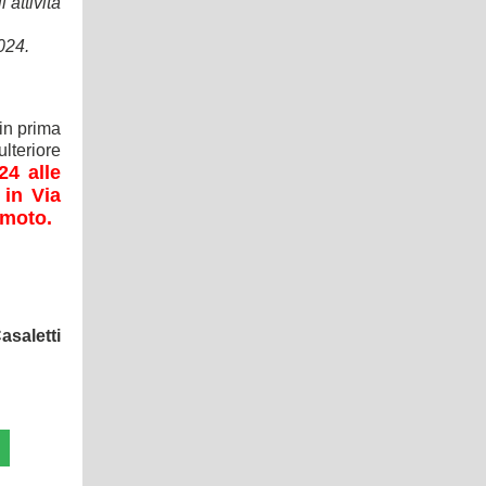
attività
024.
in prima
lteriore
4 alle
 in Via
emoto.
asaletti