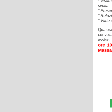
*
Esame
svolta 
* Prese
* Relazi
* Varie 
Qualora 
convoca
avviso
ore 10
Massau