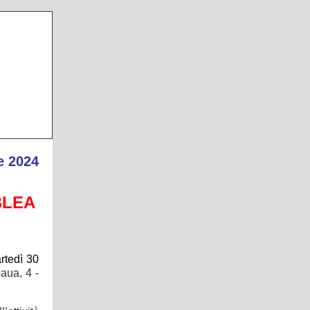
e 2024
BLEA
rtedì 30
aua, 4 -