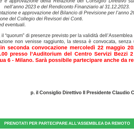
 e approvazione della Relazione del Consiglio Direttivo sull’
nell’anno 2023 e del Rendiconto Finanziario al 31.12.2023.
ntazione e approvazione del Bilancio di Previsione per l’anno 2
one del Collegio dei Revisori dei Conti.
ed eventuali.
il “quorum” di presenze previsto per la validità dell’Assemblea 
zione non venisse raggiunto, la stessa è convocata, senza u
in seconda convocazione mercoledì 22 maggio 202
,
.00 presso l’Auditorium del Centro Servizi Bezzi 2
a 6 - Milano. Sarà possibile partecipare anche da r
p. il Consiglio Direttivo Il Presidente Claudio C
PREN
OTATI PER PARTECIPARE ALL'ASSEMBLEA DA REMOTO