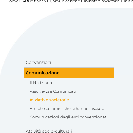
Home
>
Al tuo fianco
>
Comunicazione
>
Iniziative societarie
> Iniz
Convenzioni
Comunicazione
Il Notiziario
AssoNews e Comunicati
Iniziative societarie
Amiche ed amici che ci hanno lasciato
Comunicazioni dagli enti convenzionati
Attività socio-culturali