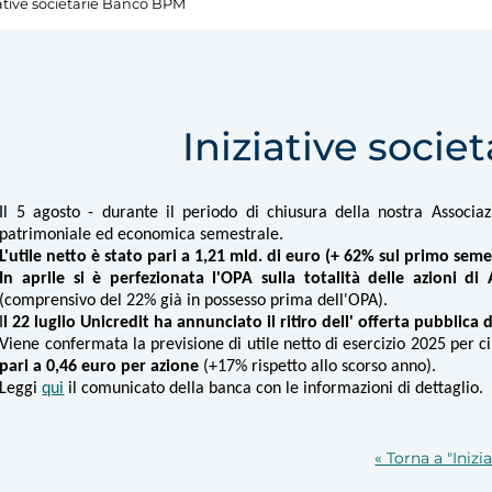
iative societarie Banco BPM
Iniziative soci
Il 5 agosto - durante il periodo di chiusura della nostra Associa
patrimoniale ed economica semestrale.
L'utile netto è stato pari a 1,21 mld. di euro (+ 62% sul primo seme
In aprile si è perfezionata l'OPA sulla totalità delle azioni di
(comprensivo del 22% già in possesso prima dell'OPA).
I
l 22 luglio Unicredit ha annunciato il ritiro dell' offerta pubblica
Viene confermata la previsione di utile netto di esercizio 2025 per 
pari a 0,46 euro per azione
(+17% rispetto allo scorso anno).
Leggi
qui
il comunicato della banca con le informazioni di dettaglio.
« Torna a "Inizi