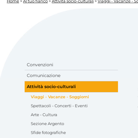
Home
>
Al tuo fianco
>
Attività socio-culturali
>
Viaggi - Vacanze - S
Convenzioni
Comunicazione
Attività socio-culturali
Viaggi - Vacanze - Soggiorni
Spettacoli - Concerti - Eventi
Arte - Cultura
Sezione Argento
Sfide fotografiche